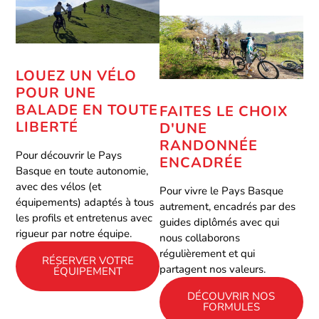
LOUEZ UN VÉLO
POUR UNE
BALADE EN TOUTE
FAITES LE CHOIX
LIBERTÉ
D'UNE
RANDONNÉE
Pour découvrir le Pays
ENCADRÉE
Basque en toute autonomie,
avec des vélos (et
Pour vivre le Pays Basque
équipements) adaptés à tous
autrement, encadrés par des
les profils et entretenus avec
guides diplômés avec qui
rigueur par notre équipe.
nous collaborons
régulièrement et qui
RÉSERVER VOTRE
partagent nos valeurs.
ÉQUIPEMENT
DÉCOUVRIR NOS
FORMULES